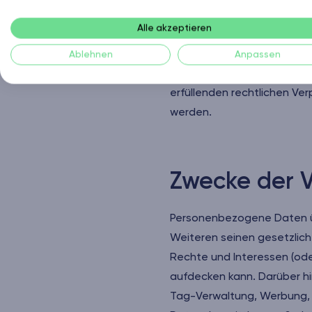
Speicherdauer
Alle akzeptieren
Sofern in diesem Dokument
Ablehnen
Anpassen
und gespeichert, wie es de
erfüllenden rechtlichen Ver
werden.
Zwecke der 
Personenbezogene Daten üb
Weiteren seinen gesetzlic
Rechte und Interessen (oder
aufdecken kann. Darüber h
Tag-Verwaltung, Werbung, R