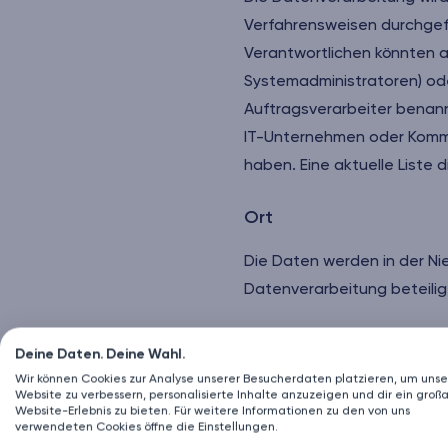
Verfahrensweisen durchgefü
Verantwortlichen könnten a
Systemadministratoren) oder
Auftragsverarbeiter benann
IT-Unternehmen oder Kommu
haben. Eine aktuelle Liste 
Ort
Die Daten werden in der Ni
Datenverarbeitung beteiligt
Je nach Standort der Nutz
Deine Daten. Deine Wahl.
Land als das eigene beinha
Wir können Cookies zur Analyse unserer Besucherdaten platzieren, um unse
Website zu verbessern, personalisierte Inhalte anzuzeigen und dir ein großa
können die Nutzer den Abs
Website-Erlebnis zu bieten. Für weitere Informationen zu den von uns
verwendeten Cookies öffne die Einstellungen.
konsultieren.