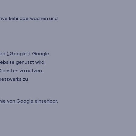
tenverkehr überwachen und
ted („Google“). Google
bsite genutzt wird,
Diensten zu nutzen.
netzwerks zu
inie von Google einsehbar
.