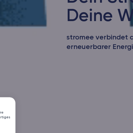
Deine W
stromee verbindet d
erneuerbarer Energie
re
rtiges