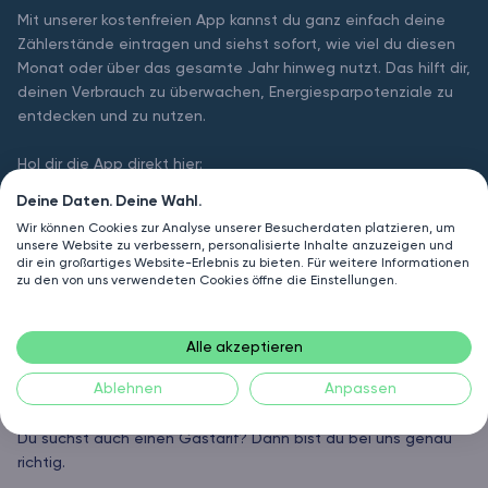
Mit unserer kostenfreien App kannst du ganz einfach deine
Zählerstände eintragen und siehst sofort, wie viel du diesen
Monat oder über das gesamte Jahr hinweg nutzt. Das hilft dir,
deinen Verbrauch zu überwachen, Energiesparpotenziale zu
entdecken und zu nutzen.
Hol dir die App direkt hier:
Deine Daten. Deine Wahl.
Wir können Cookies zur Analyse unserer Besucherdaten platzieren, um
unsere Website zu verbessern, personalisierte Inhalte anzuzeigen und
dir ein großartiges Website-Erlebnis zu bieten. Für weitere Informationen
zu den von uns verwendeten Cookies öffne die Einstellungen.
Alle akzeptieren
Ablehnen
Anpassen
Ökogas fürs Klima
Du suchst auch einen Gastarif? Dann bist du bei uns genau
richtig.