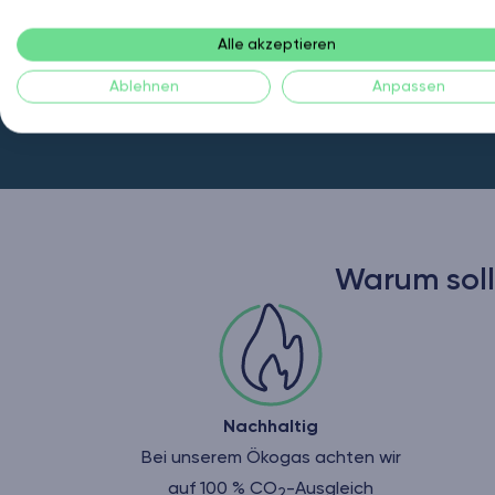
Alle akzeptieren
Ablehnen
Anpassen
Warum soll
Nachhaltig
Bei unserem Ökogas achten wir
auf 100 % CO
-Ausgleich