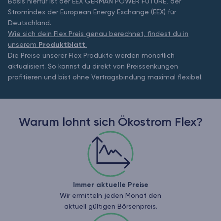
Basis hierfür ist der EEX GERMAN POWER FUTURE, der
Stromindex der European Energy Exchange (EEX) für
Deutschland.
Wie sich dein Flex Preis genau berechnet, findest du in
unserem
Produktblatt
.
Die Preise unserer Flex Produkte werden monatlich
aktualisiert. So kannst du direkt von Preissenkungen
profitieren und bist ohne Vertragsbindung maximal flexibel.
Warum lohnt sich Ökostrom Flex?
Immer aktuelle Preise
Wir ermitteln jeden Monat den
aktuell gültigen Börsenpreis.