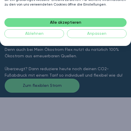
zu den von uns verwendeten Cookies öffne die Einstellungen.
Alle akzeptieren
Voll Flexibel - Voll Öko!
Ablehnen
Anpassen
Mit unseren Flex Produkten kannst du nicht nur sparen,
sondern auch etwas fürs Klima tun.
Denn auch bei Mein Ökostrom Flex nutzt du natürlich 100%
Ökostrom aus erneuerbaren Quellen.
Überzeugt? Dann reduziere heute noch deinen CO2-
Fußabdruck mit einem Tarif so individuell und flexibel wie du!
Zum flexiblen Strom