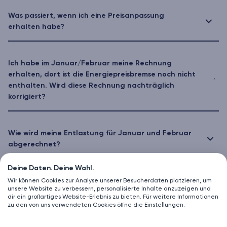
Was passiert, wenn ich eine Preisanpassung
erhalten habe?
Ich habe im Januar/Februar meine Rechnung
erhalten, dort ist die Energiepreisbremse noch nicht
enthalten. Wird diese Rechnung nachträglich
korrigiert?
Wie wird meine Entlastung für Januar und Februar
abgerechnet?
Deine Daten. Deine Wahl.
Ich wechsle gerade den Energieanbieter, von wem
Wir können Cookies zur Analyse unserer Besucherdaten platzieren, um
unsere Website zu verbessern, personalisierte Inhalte anzuzeigen und
bekomme ich die (rückwirkende) Preisbremse?
dir ein großartiges Website-Erlebnis zu bieten. Für weitere Informationen
zu den von uns verwendeten Cookies öffne die Einstellungen.