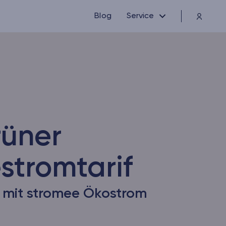
Blog
Service
rüner
tromtarif
n mit stromee Ökostrom