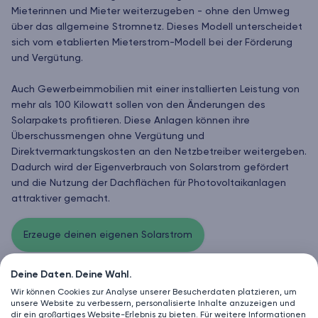
Mieterinnen und Mieter weiterzugeben - ohne den Umweg
über das allgemeine Stromnetz. Dieses Modell unterscheidet
sich vom etablierten Mieterstrom-Modell bei der Förderung
und Vergütung.
Auch Gewerbeimmobilien mit einer installierten Leistung von
mehr als 100 Kilowatt sollen von den Änderungen des
Solarpakets profitieren. Diese Anlagen können ihre
Überschussmengen ohne Vergütung und
Direktvermarktungskosten an den Netzbetreiber weitergeben.
Dadurch wird der Eigenverbrauch von Solarstrom gefördert
und die Nutzung der Dachflächen für Photovoltaikanlagen
attraktiver gemacht.
Erzeuge deinen eigenen Solarstrom
Deine Daten. Deine Wahl.
Wir können Cookies zur Analyse unserer Besucherdaten platzieren, um
unsere Website zu verbessern, personalisierte Inhalte anzuzeigen und
dir ein großartiges Website-Erlebnis zu bieten. Für weitere Informationen