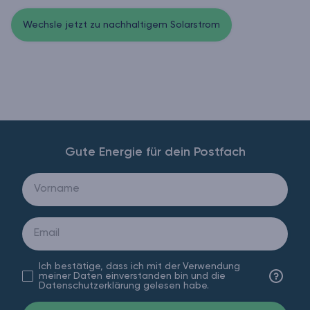
Wechsle jetzt zu nachhaltigem Solarstrom
Gute Energie für dein Postfach
Ich bestätige, dass ich mit der Verwendung
Datenschut
meiner Daten einverstanden bin und die
Datenschutzerklärung gelesen habe.