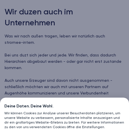
Wir duzen auch im
Unternehmen
Was wir nach außen tragen, leben wir natürlich auch
stromee-intern.
Bei uns duzt sich jeder und jede. Wir finden, dass dadurch
Hierarchien abgebaut werden - oder gar nicht erst zustande
kommen.
Auch unsere Erzeuger sind davon nicht ausgenommen -
schließlich möchten wir auch mit unseren Partnern auf
Augenhöhe kommunizieren und unsere Verbundenheit
ausdrücken.
Deine Daten. Deine Wahl.
So wollen wir ein gemeinschaftliches Miteinander fördern,
Wir können Cookies zur Analyse unserer Besucherdaten platzieren, um
unsere Website zu verbessern, personalisierte Inhalte anzuzeigen und
denn schließlich haben wir bei stromee ein gemeinsames Ziel
dir ein großartiges Website-Erlebnis zu bieten. Für weitere Informationen
und eine Vision.
zu den von uns verwendeten Cookies öffne die Einstellungen.