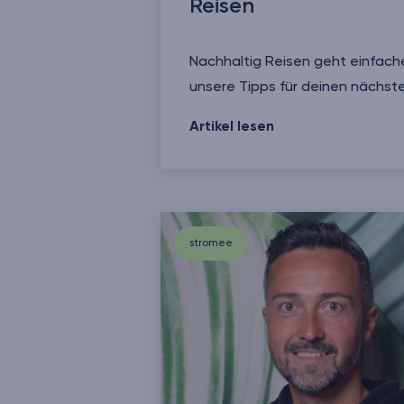
Reisen
Nachhaltig Reisen geht einfache
unsere Tipps für deinen nächste
Die besten Tipps für nachhaltig
Artikel lesen
stromee