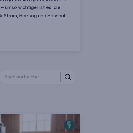
 umso wichtiger ist es, die
ür Strom, Heizung und Haushalt
ges Homeoffice