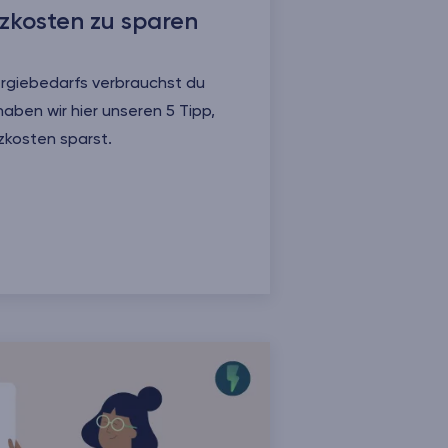
izkosten zu sparen
ergiebedarfs verbrauchst du
aben wir hier unseren 5 Tipp,
zkosten sparst.
n zu sparen