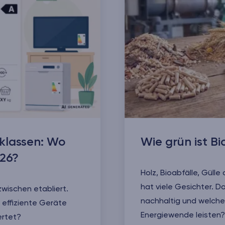
zklassen: Wo
Wie grün ist Bi
026?
Holz, Bioabfälle, Güll
hat viele Gesichter. D
zwischen etabliert.
nachhaltig und welche
effiziente Geräte
Energiewende leisten?
ertet?