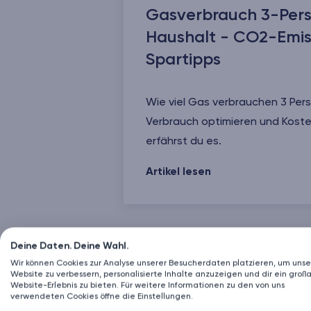
Gasverbrauch 3-Per
Haushalt - CO2-Emiss
Spartipps
Wie viel Gas verbrauchen 3 Per
Verbrauch optimieren und Koste
erfährst du es.
Gasverbrauch 3-Personen-Haush
Artikel lesen
Deine Daten. Deine Wahl.
Energie & mehr
Wir können Cookies zur Analyse unserer Besucherdaten platzieren, um unse
Website zu verbessern, personalisierte Inhalte anzuzeigen und dir ein großa
Website-Erlebnis zu bieten. Für weitere Informationen zu den von uns
verwendeten Cookies öffne die Einstellungen.