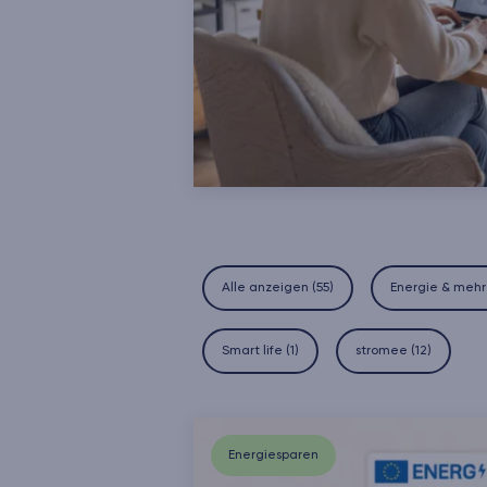
Alle anzeigen (
55
)
Energie & mehr
Smart life
(
1
)
stromee
(
12
)
Energiesparen