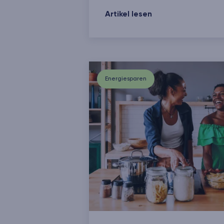
Neue Energieeffizienzklassen: W
Artikel lesen
Energiesparen