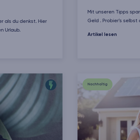
Mit unseren Tipps spa
Geld . Probier's selbst 
r als du denkst. Hier
n Urlaub.
6 Stromspartipps für 
Artikel lesen
es Reisen
Nachhaltig