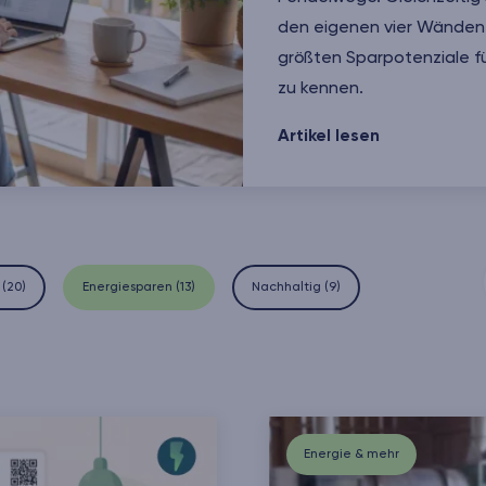
den eigenen vier Wänden –
größten Sparpotenziale f
zu kennen.
7 Tipps für ein nachhalti
Artikel lesen
(
20
)
Energiesparen
(
13
)
Nachhaltig
(
9
)
Energie & mehr