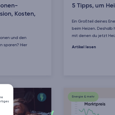
sonen-
5 Tipps, um He
ion, Kosten,
Ein Großteil deines En
beim Heizen. Deshalb h
mit denen du jetzt Hei
sonen und den
n sparen? Hier
5 Tipps, um Heizkoste
Artikel lesen
alt - CO2-Emission, Kosten, Spartipps
Energie & mehr
re
rtiges