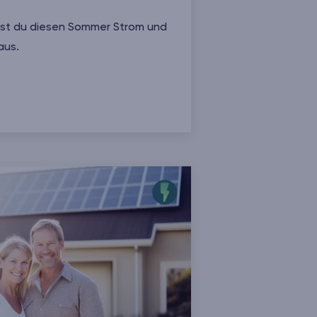
rst du diesen Sommer Strom und
aus.
den Sommer