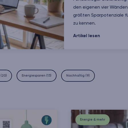
den eigenen vier Wänden –
größten Sparpotenziale f
zu kennen.
7 Tipps für ein nachhalti
Artikel lesen
(
20
)
Energiesparen
(
13
)
Nachhaltig
(
9
)
Energie & mehr