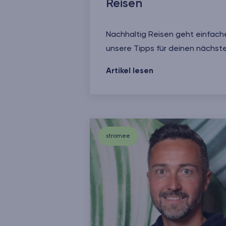
Reisen
Nachhaltig Reisen geht einfache
unsere Tipps für deinen nächste
Die besten Tipps für nachhaltig
Artikel lesen
stromee