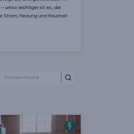
 umso wichtiger ist es, die
ür Strom, Heizung und Haushalt
ges Homeoffice