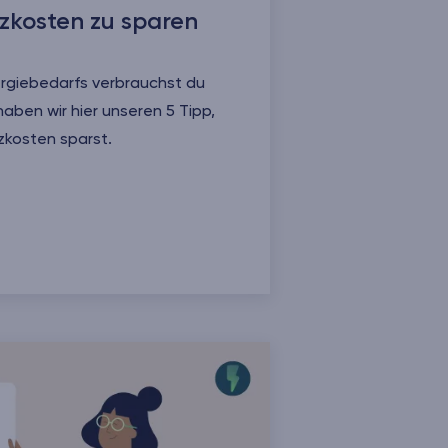
izkosten zu sparen
ergiebedarfs verbrauchst du
aben wir hier unseren 5 Tipp,
zkosten sparst.
n zu sparen