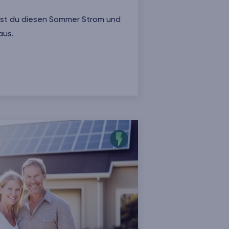
rst du diesen Sommer Strom und
aus.
den Sommer