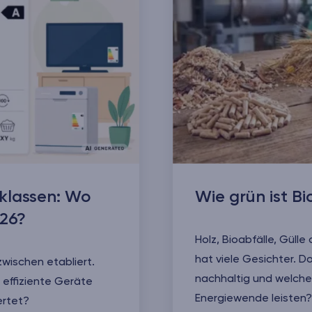
zklassen: Wo
Wie grün ist Bi
026?
Holz, Bioabfälle, Güll
hat viele Gesichter. D
zwischen etabliert.
nachhaltig und welche
effiziente Geräte
Energiewende leisten?
ertet?