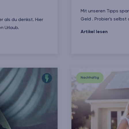
Mit unseren Tipps spa
Geld . Probier's selbst 
r als du denkst. Hier
n Urlaub.
6 Stromspartipps für 
Artikel lesen
es Reisen
Nachhaltig