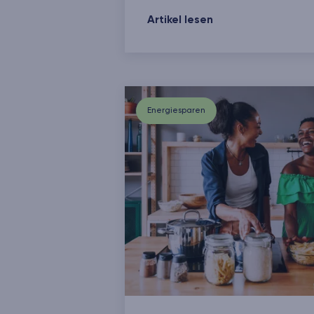
Neue Energieeffizienzklassen: W
Artikel lesen
Energiesparen