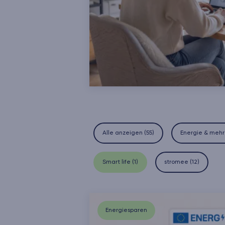
Alle anzeigen (
55
)
Energie & mehr
Smart life
(
1
)
stromee
(
12
)
Energiesparen