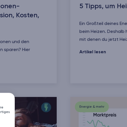
sonen-
5 Tipps, um He
ion, Kosten,
Ein Großteil deines En
beim Heizen. Deshalb h
mit denen du jetzt Hei
sonen und den
n sparen? Hier
5 Tipps, um Heizkoste
Artikel lesen
alt - CO2-Emission, Kosten, Spartipps
Energie & mehr
re
rtiges