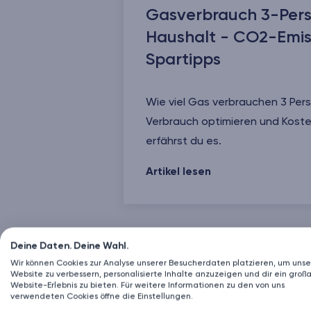
Gasverbrauch 3-Per
Haushalt - CO2-Emiss
Spartipps
Wie viel Gas verbrauchen 3 Per
Verbrauch optimieren und Koste
erfährst du es.
Gasverbrauch 3-Personen-Haush
Artikel lesen
Deine Daten. Deine Wahl.
Energie & mehr
Wir können Cookies zur Analyse unserer Besucherdaten platzieren, um unse
Website zu verbessern, personalisierte Inhalte anzuzeigen und dir ein großa
Website-Erlebnis zu bieten. Für weitere Informationen zu den von uns
verwendeten Cookies öffne die Einstellungen.